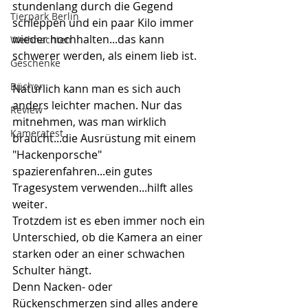
stundenlang durch die Gegend 
Tierpark Berlin
schleppen und ein paar Kilo immer 
wieder hochhalten...das kann 
Weihnachten
schwerer werden, als einem lieb ist. 
Geschenke
Bücher
Natürlich kann man es sich auch 
anders leichter machen. Nur das 
Review
mitnehmen, was man wirklich 
Kameratest
braucht...die Ausrüstung mit einem 
"Hackenporsche" 
spazierenfahren...ein gutes 
Tragesystem verwenden...hilft alles 
weiter. 
Trotzdem ist es eben immer noch ein 
Unterschied, ob die Kamera an einer 
starken oder an einer schwachen 
Schulter hängt. 
Denn Nacken- oder 
Rückenschmerzen sind alles andere 