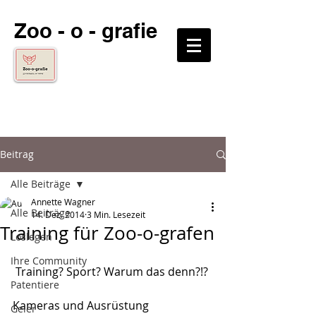
Zoo - o - grafie
Beitrag
Alle Beiträge
Annette Wagner
Alle Beiträge
14. Dez. 2014
3 Min. Lesezeit
Training für Zoo-o-grafen
Loslegen
Ihre Community
 Training? Sport? Warum das denn?!? 
Patentiere
Kameras und Ausrüstung 
Geier