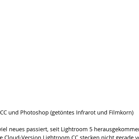
CC und Photoshop (getöntes Infrarot und Filmkorn) 
 viel neues passiert, seit Lightroom 5 herausgekommen
e Cloud-Version Lightroom CC stecken nicht gerade vo