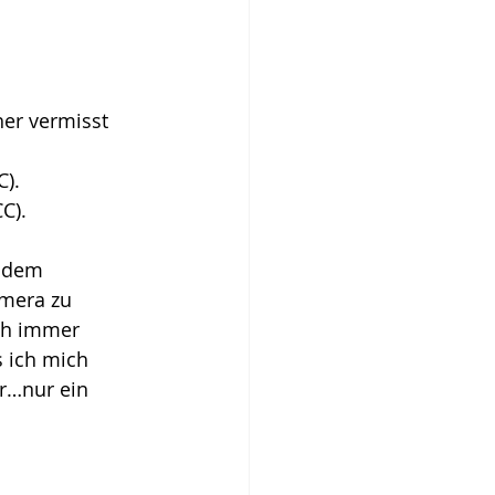
her vermisst 
).  
C).  
 dem 
mera zu 
ch immer 
 ich mich 
hr…nur ein 