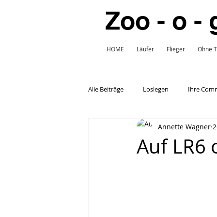
Zoo - o - 
HOME
Läufer
Flieger
Ohne T
Alle Beiträge
Loslegen
Ihre Com
Annette Wagner
2
Bücher
Review
Kamerate
Auf LR6 