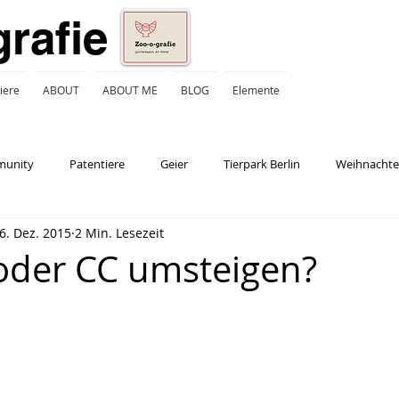
grafie
iere
ABOUT
ABOUT ME
BLOG
Elemente
munity
Patentiere
Geier
Tierpark Berlin
Weihnacht
6. Dez. 2015
2 Min. Lesezeit
st
oder CC umsteigen?