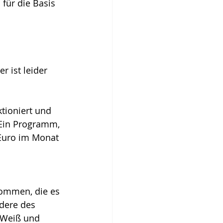
für die Basis 
r ist leider 
ioniert und 
 Ein Programm, 
 Euro im Monat 
kommen, die es 
ndere des 
 Weiß und 