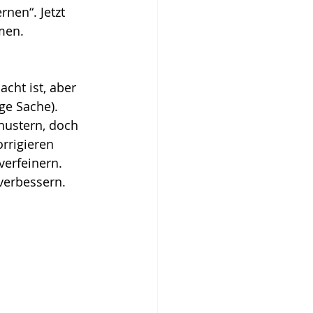
nen“. Jetzt 
men.
ht ist, aber 
ge Sache). 
ustern, doch 
rrigieren 
verfeinern. 
verbessern.