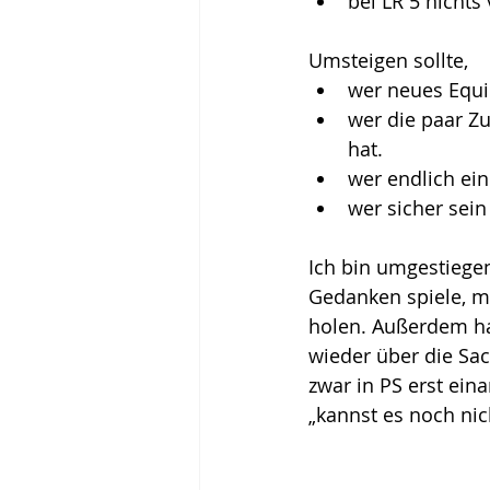
bei LR 5 nichts 
Umsteigen sollte,  
wer neues Equi
wer die paar Zu
hat.  
wer endlich ein
wer sicher sein
Ich bin umgestiege
Gedanken spiele, m
holen. Außerdem ha
wieder über die Sac
zwar in PS erst ein
„kannst es noch nich