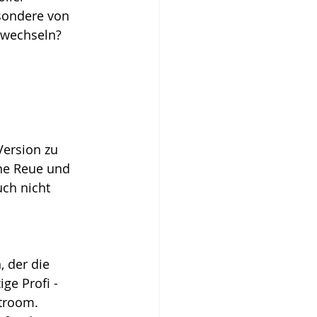
sondere von 
u wechseln?
Version zu 
ne Reue und 
ch nicht 
 der die 
ge Profi - 
troom. 