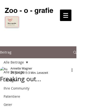
Zoo - o - grafie
Beitrag
Alle Beiträge
Annette Wagner
Alle Beiträge
25. Jan. 2015
3 Min. Lesezeit
Freaking out...
Loslegen
Ihre Community
Patentiere
Geier