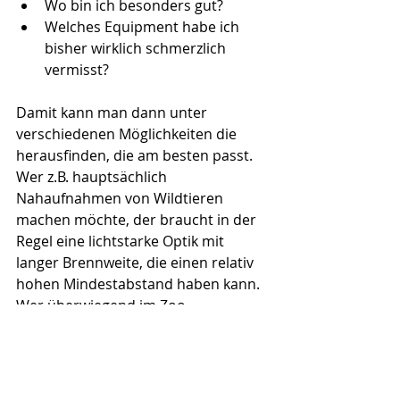
Wo bin ich besonders gut?  
Welches Equipment habe ich 
bisher wirklich schmerzlich 
vermisst?  
Damit kann man dann unter 
verschiedenen Möglichkeiten die 
herausfinden, die am besten passt. 
Wer z.B. hauptsächlich 
Nahaufnahmen von Wildtieren 
machen möchte, der braucht in der 
Regel eine lichtstarke Optik mit 
langer Brennweite, die einen relativ 
hohen Mindestabstand haben kann. 
Wer überwiegend im Zoo 
fotografiert kommt den Tieren näher 
und braucht eine flexible Linse, 
deren Mindestabstand so klein wie 
möglich sein sollte. 